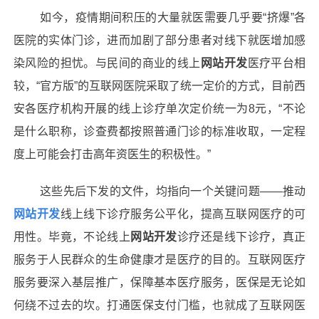
如今，疫情期间积压的大量就医需要几乎要
“挤爆”各
医院的实体门诊，进而加剧了部分患者对线下就医增加感
染风险的担忧。与民间的商业的线上
网站开发
医疗平台相
较，
“官方版”的互联网医院采取了统一定价的方式，目前西
安各医疗机构开展的线上诊疗单次定价统一为
8
元，“不论
是什么职称，诊查费都按照普通门诊的标准收取，一定程
度上可能会打击高年资医生的积极性。”
这些先后下发的文件，均指向一个关键问题
——推动
网站开发
线上线下诊疗服务公平化，提高互联网医疗的可
用性。毕竟，不论线上
网站开发
诊疗还是线下诊疗，真正
服务于人民群众的生命健康才是医疗的目的。互联网医疗
服务要深入基层推广，保障基本医疗服务，医保是无论如
何绕不过去的坎。打通医保支付门槛，也就成了互联网医