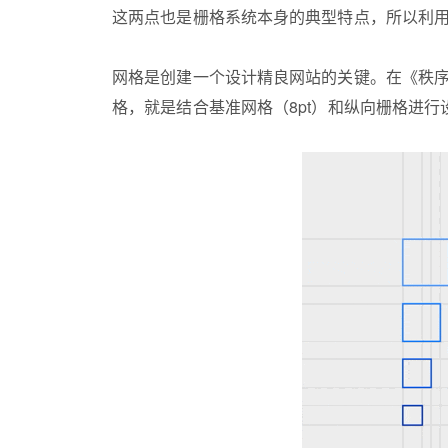
这两点也是栅格系统本身的典型特点，所以利
网格是创建一个设计精良网站的关键。在《秩序之美-网页中的网格设计》一书中，他解释成功设计的目的是「在混沌中创造秩序」。现在比较流行的 8 点栅
格，就是结合基准网格（8pt）和纵向栅格进行