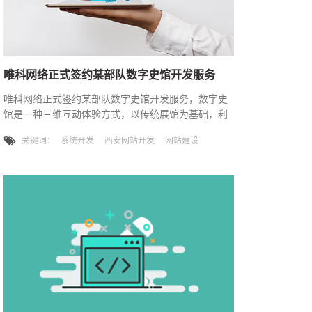
唯科网络正式签约某部队数字史馆开发服务
唯科网络正式签约某部队数字史馆开发服务，数字史
馆是一种三维互动体验方式，以传统展馆为基础，利
用虚拟技术将展馆及其陈列品移植到互联网上进行展
关键词：
系统开发
西安网站开发
网站建设
示、宣传与教育活动，突破了传统意义上的时间和空
间的局限。虚拟数字展馆的出现，使更为广泛的观众
群体能够在网络平台上真实感受展馆及展品，用在线
互动的方式体验“身临其境，畅游无限”的精彩世界