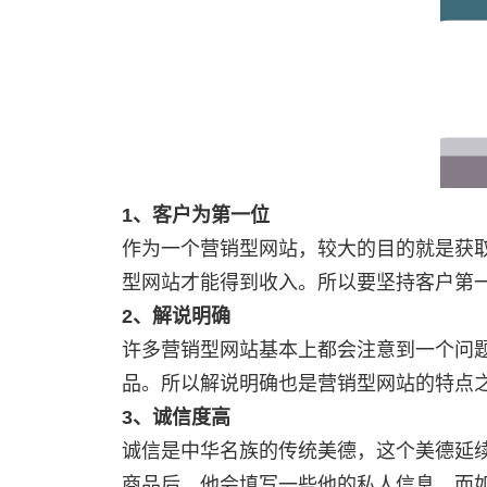
1、客户为第一位
作为一个营销型网站，较大的目的就是获取利益。那么从哪里能获取利益呢?只有拥有足够的客户源，客户对商品满意，然后进行购买，营销
型网站才能得到收入。所以要坚持客户第
2、解说明确
许多营销型网站基本上都会注意到一个问题，就是对于商品的解说。一般当消费者浏览网页时，他们更愿意去购买介绍详细的，解说明确的商
品。所以解说明确也是营销型网站的特点
3、诚信度高
诚信是中华名族的传统美德，这个美德延续了上千年。而如今，在营销型网站中，诚信也发挥了很大的作用。当一个客户在此网站购买一系例
商品后，他会填写一些他的私人信息，而