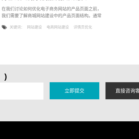
在我们讨论如何优化电子商务网站的产品页面之前，
我们需要了解商城网站建设中的产品页面结构。通常
情况下，这里的产品页面主要包括标题、简介、主体
关键词：
网站建设
电商网站建设
详情页优化
信息等几个方面。下面唯科网就和大家一起来分析一
下电子商务网站的产品页面有哪些优化技术。 一、产
品标题和页面标题优化我们需要注意一个原则，那就
是，标题内容应该尽可能多地制造重要的描述性名词
和较少的主观形容词。另外，可以根据情况分别设置
产品标题和页面标题。例如，图片
)