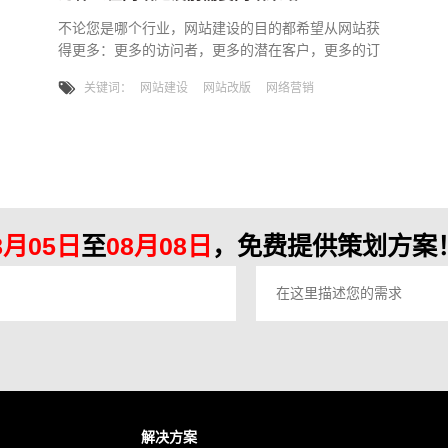
不论您是哪个行业，网站建设的目的都希望从网站获
得更多：更多的访问者，更多的潜在客户，更多的订
单。不论您是新建网站，还是重新设计整个网站。无
关键词：
网站建设
网站改版
网络营销
论哪种方式，您在网站建设前都需要完整的网站策
略。当然，您可以在互联网上阅读一堆文章，吸收一
堆时髦的流行语，并听取成功案例，以为您应该掌握
了网站建设的要点。实际上，大多数公司都在盲目跟
风，而没有明确网站策略。相反，我们敦促您首先关
注您为什么进行网站建设，制定正确的
8月05日
至
08月08日
，免费提供策划方案！
解决方案