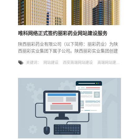
唯科网络正式签约丽彩药业网站建设服务
陕西丽彩药业有限公司（以下简称：丽彩药业）为陕
西丽彩实业集团下属子公司。陕西丽彩实业集团创建
于1993年，历经近30年稳步发展，已形成以房地产开
关键词：
网站建设
西安高端网站建设
高端网站建设
发为主体，以商业运营、民俗餐饮、酒店管理、医药
科技、金融投资、物业服务为侧翼的“一主六翼”战略
格局。截止目前，集团总资产达一百多亿元，旗下独
资、合资企业80余家，从业人员3000余人