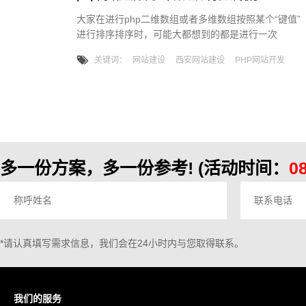
大家在进行php二维数组或者多维数组按照某个“键值”
进行排序排序时，可能大都想到的都是进行一次
foreach判断然后重新组合成新的数组，接下来唯科网
关键词：
网站建设
西安网站建设
PHP网站开发
络教您一个简单的函数，优雅的进行多维数组排序
多一份方案，多一份参考!
(活动时间：
0
*请认真填写需求信息，我们会在24小时内与您取得联系。
我们的服务