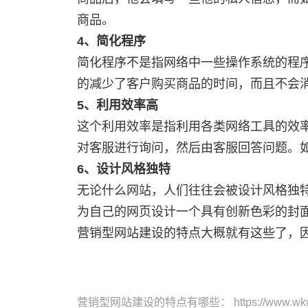
商品。
4、简化程序
简化程序不是指网络中一些操作系统的程序被缩减，而是指客户在浏览网页的时候到选择商品购买商品的这一系例程序被简化。这种行为大大
的减少了客户购买商品的时间，而且不会
5、利用效率高
这个利用效率是指利用各类网络工具的效率，例如线上客服。线上客服是网络购物的一个很重要的环节，因为如果在解说看不懂的时候可以去
对客服进行询问，然后由客服回答问题。
6、设计风格独特
无论什么网站，人们往往会被设计风格独特的网站所吸引。因此，为了谋取更大的利益，提高点击率，争取客流，各大营销型网站往往会选择
为自己的网页设计一个具有创新色彩的封
营销型网站建设
的特点大概就有这些了，
营销型网站建设的特点有哪些
： https://www.wk