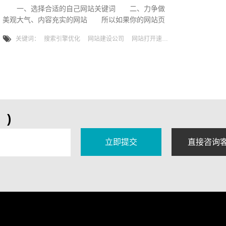
一、选择合适的自己网站关键词 二、力争做
美观大气、内容充实的网站 所以如果你的网站页
面都不能够来吸引来搜索引擎的抓取，那么你肯定无
关键词：
搜索引擎优化
网站建设公司
网站打开速度
法将网站排名提高。因此，在做搜索引擎优化的时
候，一定要有美观大气、内容充实的网站页面，来提
升搜索可见性。 网站打开速度快才能为用户提供
很好的服务体验，搜索引擎也是这么认为的，早在
2010年，它告诉我们在自然排名的规则中要重要考察
网站打开速度。因为大量的研究表明
)