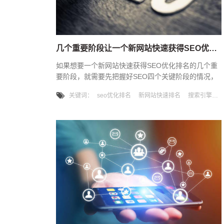
几个重要阶段让一个新网站快速获得SEO优化排名
如果想要一个新网站快速获得SEO优化排名的几个重
要阶段，就需要先把握好SEO四个关键阶段的情况，
让大家都能了解和分析网站，更好的优化网站。一个
关键词：
seo优化排名
新网站快速排名
搜索引擎优化
网站的流量来源分为三部分，一是搜索流量，二是外
部链接，三是直接访问。排名周期的组成也是由多个
部分组成的。从网站上线到排名，主要有四个周
期。 1. 网站爬行期一般来说，网站一上线蜘蛛就不会
爬。一般来说，两者之间有一段时间，大约一周。当
然，也有可能网站