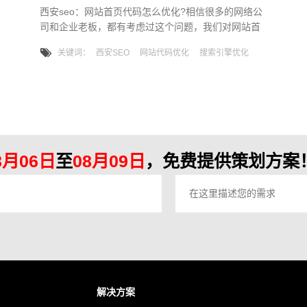
西安seo：网站首页代码怎么优化?相信很多的网络公
司和企业老板，都有考虑过这个问题，我们对网站首
页代码进行seo优化的目的在于提高网站首页打开速
关键词：
西安SEO
网站代码优化
搜索引擎优化
度，而加快网站打开速度则有利于用户体验度的提升
和对搜索引擎的友好，因此，掌握如何优化网站首页
代码方法和原则就显得尤为重要。下面西安seo小编就
来为大家分析，一起来看看吧： 一、如何提升网
站打开速度? 很多网站，为了吸引访客的注意，添
加很多组件，殊不知这
8月06日
至
08月09日
，免费提供策划方案！
解决方案