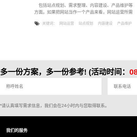
包括站点规划、需求整理、内容建设、产品维护等
方面。如果把网站当作一个产品来看，网站运营所需
要做的工作，基本与一个产品经理所需要做的工作相
关键词：
网站运营
站点规划
内容建设
产品维护
同。站点规划：网站上线前，站点规划包括前期调
研、可行性分析、策划文档撰写、业务流程及逻辑明
确、站点展现规范、参与UE测试等工作。在网站上线
后，站点规划主要是新增需求的分析、补充和处理是
网站运营的一项重要工作。运营人员是开发人员与销
售人员、客户间沟通的桥梁。内容建
多一份方案，多一份参考!
(活动时间：
0
*请认真填写需求信息，我们会在24小时内与您取得联系。
我们的服务