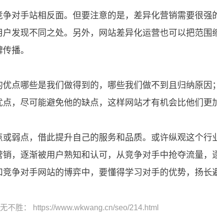
对手站相反面。但要注意的是，差异化营销需要很强的
用户发现不同之处。另外，网站差异化运营也可以把范围
碑传播。
点哪些是我们做得到的，哪些我们做不到且归纳原因；
优点，尽可能避免他的缺点，这样网站才有机会比他们更
弱点，借此提升自己的服务和品质。或许纵观这个行业
营销，逐渐被用户熟知和认可，从竞争对手中抢夺流量，
争对手网站的博弈中，要懂得学习对手的优势，扬长避
无不胜
： https://www.wkwang.cn/seo/214.html