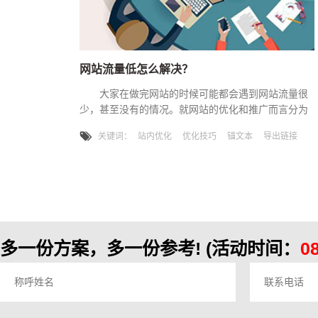
网站流量低怎么解决？
大家在做完网站的时候可能都会遇到网站流量很
少，甚至没有的情况。就网站的优化和推广而言分为
两种，站内优化和站外优化，站外优化简单粗暴“外链
关键词：
站内优化
优化技巧
锚文本
导出链接
友链”，近些年搜索引擎在逐步减弱对站外优化权重的
加持，在提升站内优化对排名的影响，下面唯科网络
小编为您详解下站内优化的方法有哪些？ 1、重要
三标签—title、keyword、description 根据网站行
业性质，挖掘好关键词，合理设置“t、d、k”这
多一份方案，多一份参考!
(活动时间：
0