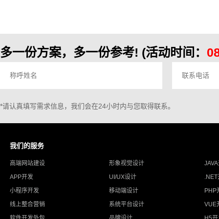
作为企业想销售产品，要解决一个问题：如何让客户
找到你？或者你找到客户？作为网络这块，当然是让
客房
多一份方案，多一份参考!
(活动时间：
0
*请认真填写需求信息，我们会在24小时内与您取得联系。
我们的服务
高端网站建设
形象视觉设计
JAV
APP开发
UI/UX设计
.NE
小程序开发
移动端设计
PHP
线上整合营销
系统平台设计
VUE
软件开发外包
品牌设计
H5