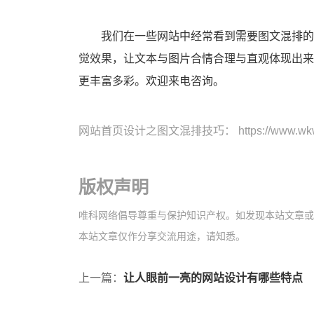
我们在一些网站中经常看到需要图文混排的地方。这就需要在设计的时候一定要充分利用到设计师的自身想法。首页文本与图片混排可以体现出网站整体视
觉效果，让文本与图片合情合理与直观体现出来
更丰富多彩。欢迎来电咨询。
网站首页设计之图文混排技巧
： https://www.wk
版权声明
唯科网络倡导尊重与保护知识产权。如发现本站文章或图片
本站文章仅作分享交流用途，请知悉。
上一篇：
让人眼前一亮的网站设计有哪些特点