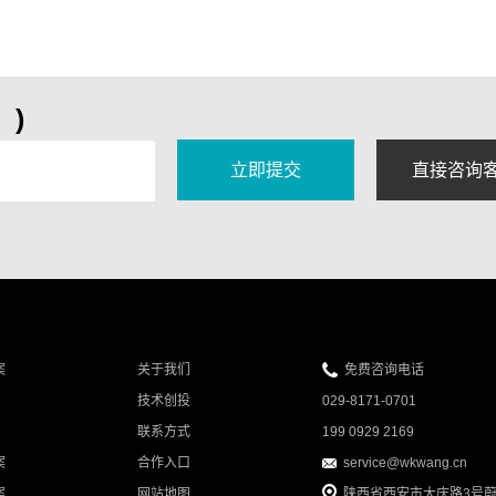
关，让访问者一进入只看整体感觉就能大概知道企业
是做什么的。所以，我们在首页设计中所需要坚持的
不只是美观，整洁，还要符合企业自身
)
案
关于我们
免费咨询电话
技术创投
029-8171-0701
联系方式
199 0929 2169
案
合作入口
service@wkwang.cn
案
网站地图
陕西省西安市大庆路3号蔚