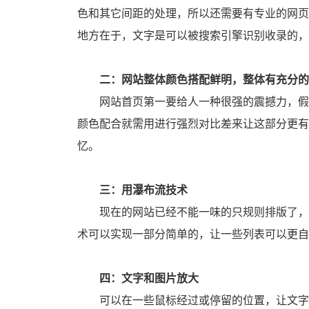
色和其它间距的处理，所以还需要有专业的网页
地方在于，文字是可以被搜索引擎识别收录的，
二：网站整体颜色搭配鲜明，整体有充分
网站首页第一要给人一种很强的震撼力，假如网立在首页不足以提供给用户很强的可读性文本，那就说明网站存在一个问题。我们在设计网站，进行文本与
颜色配合就需用进行强烈对比差来让这部分更有
忆。
三：用瀑布流技术
现在的网站已经不能一味的只规则排版了，还需要可以根据用户添加的文字内容多少，来自动选择合适的位置进行排版。在这一要求上，最新技术瀑布流技
术可以实现一部分简单的，让一些列表可以更自
四：文字和图片放大
可以在一些鼠标经过或停留的位置，让文