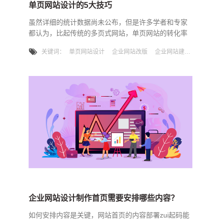
单页网站设计的5大技巧
虽然详细的统计数据尚未公布，但是许多学者和专家
都认为，比起传统的多页式网站，单页网站的转化率
更高。著名网站37signals曾经公布过这样一个数据，
关键词：
单页网站设计
企业网站改版
企业网站建设
在网站改版成为单页设计之后，网站的用户注册上升
了37.5%，这种提升效率用立竿见影来形容好不为
过。当然，这并不奇怪。单页网站导航方式简单，用
户不易迷路，只需上下滚动。单页网站内容更专注，
信息传递更清晰，更有针对性。单页网站几乎可以在
全平台设备上流畅浏览
企业网站设计制作首页需要安排哪些内容？
如何安排内容是关键，网站首页的内容部署zui起码能