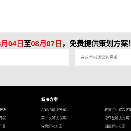
业网站建设更加简单。为了更完美地展示网站的页
面，并且可以直接展示各种服务器的网站内容，在进
行网站建设的过程中必须注意网站适应页面的设计，
在PC客户端和移动客户端进行完美的展示同时，还应
注意网站的早期建设计划，这对网站
8月04日
至
08月07日
，免费提供策划方案！
解决方案
A开发
AR/VR解决方案
教育行业解决方
T开发
高并发解决方案
抢红包解决方案
开发
电商解决方案
园区解决方案