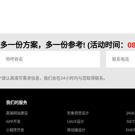
比较，立刻引起大家的注意。如果花了二三万或者几
千块就能做一个网站，为什么还要这么多预算？今日
西安网站建设公司来跟大家总结一下如何做网站才算
专业：良好的人机交互体验；每个人都在谈论用户体
验，网站制作也是如此，好的用户体验
多一份方案，多一份参考!
(活动时间：
0
*请认真填写需求信息，我们会在24小时内与您取得联系。
我们的服务
高端网站建设
形象视觉设计
JAV
APP开发
UI/UX设计
.NE
小程序开发
移动端设计
PHP