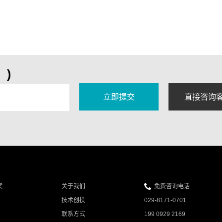
行沟通。如何建造一个既符合企业形象，又能体现企
业发展实力的网络平台，便成了集团上市公司树立良
好网络形象的重中之重。唯科网络为各大集团上市公
司提供网站建设解决方案，网站建设、网站设计、网
页设计、FLAS动画设计、网络平
)
案
关于我们
免费咨询电话
技术创投
029-8171-0701
联系方式
199 0929 2169