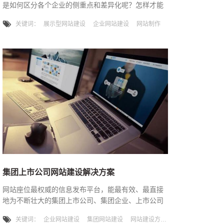
是如何区分各个企业的侧重点和差异化呢？怎样才能
让官网充分发挥企业的价值？企业官网不仅仅是一个
关键词：
展示型网站建设
企业网站建设
网站制作
花瓶，我们需要从中获得利益，获得网站带来的影响
力。官网是企业信息化建设的重要组成部分。所以网
站制作不要只求美观，盲目应用各种flash动画效果，
要根据企业特点定制网站。 如何做好一个企业网
站，唯科网络网站制作公司给你专业的答案。 第
一，设计需要简洁大方，首页
集团上市公司网站建设解决方案
网站座位最权威的信息发布平台，能最有效、最直接
地为不断壮大的集团上市公司、集团企业、上市公司
的信息公众于媒体、上级领导、内部员工、投资合作
关键词：
企业网站建设
集团网站建设
网站建设方案
者、应聘者、消费者和供应商等目标人群并与他们进