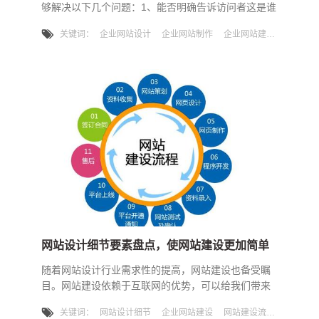
够解决以下几个问题：1、能否明确告诉访问者这是谁
的网站？2、网站主的核心产品或服务是什么？3、您
关键词：
企业网站设计
企业网站制作
企业网站建设
的产品或服务有什么与众不同的地方？4、网民能否找
到解决问题的答案？所以一个网站首页内容部署具有
重要的作用，企业网站首页一般需要放置哪些内容板
块能够解决上述问题呢？沙漠风根据多年建站经验给
企业网站主提两条建议：一、首页放置企业核心内容
通过对互联网用户获取信
网站设计细节要素盘点，使网站建设更加简单
随着网站设计行业需求性的提高，网站建设也备受瞩
目。网站建设依赖于互联网的优势，可以给我们带来
更好的发展机会，也可以给企业后续的宣传和普及带
关键词：
网站设计细节
企业网站建设
网站建设流程
来更好的效果。以下介绍网站建设的细节要素，使企