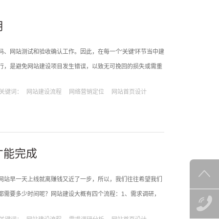
用
、网站测试和验收确认工作。因此，在每一个'关键'环节当中建
行，是避免网站建设项目发生错误，以致无可挽回的损失或需重
人员要懂推广与优化，作为企业想销售产品，要解决一个问题：
关键词：
网站建设流程
网络营销定位
网站首页设计
当然是让客房
才能完成
网站早一天上线就离赚钱又近了一步，所以，我们往往希望我们
都需要多少时间呢？网站建设大概有四个流程：1、需求调研，
站的用户群体，确定网站的组织架构等等，比如企业制作网站是