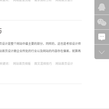
关键词：
网站建设流程
需求调研分析
网站首页设计
块，以及网站的板块设计，页面导航，整体配
巧
页设计是整个网站中最主要的部分，同样的，这也是考验设计师
站首页设计跟企业所处的行业以及网站的内容存在偏差，就算再
格必须跟企业行业相关，让访问者一进入只看整体感觉就能大概
关键词：
网站首页排版
图文混排技巧
网站首页设计
坚持的不只是美观，整洁，还要符合企业自身