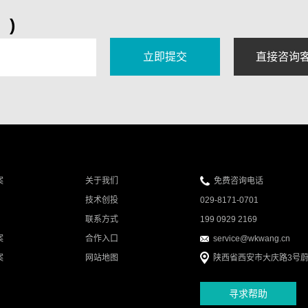
)
案
关于我们
免费咨询电话
技术创投
029-8171-0701
联系方式
199 0929 2169
案
合作入口
service@wkwang.cn
案
网站地图
陕西省西安市大庆路3号蔚
寻求帮助