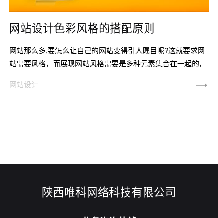
网站设计色彩风格的搭配原则
网站那么多,要怎么让自己的网站变得引人瞩目呢?这就要求网
站需要风格，而展现网站风格需要是多种元素集合在一起的，
其中网站的配色，起着重要的主导作用。在网站配色选择上，
网站设计
因为主观因素或者其他原因，导致网站整体效果不佳，最终影
响到用户体验，从而为网站运营留下遗憾。那么网站配色设
计，如何凸显网站风格？ 颜色选择不要太多样化 在颜
色选择方面干万不要太过复杂或者是多样化，而是要迢时军相
同色系不同色号的颜色
陕西唯科网络科技有限公司