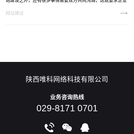
站建设之外，还有很多事情需要双方共同沟通，这就要求企业
对网站建设相关的专业术语有一定的了解，否则双方在沟通时
网站建设
都会遇到麻烦。今天就让我们一起来看看网站建设相关的术语
吧。让我们从网站域名开始。一般来说，网站域名是浏览器访
问的网站。网站域名显然非常重要，就像一个人的名字一样。
选择一个非常有代表性的域名是网站长期发展的必要考虑。 国
际领域最常用的后缀是
陕西唯科网络科技有限公司
业务咨询热线
029-8171 0701