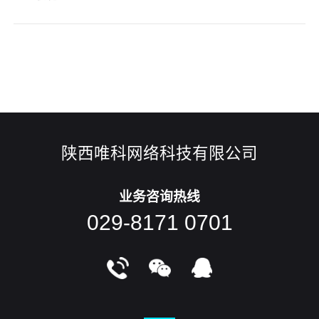
社区论坛、blog、新浪微博、手机微信、SNS、Twitter、
Facebook等。下面具体来说说关于网站优化的一些相关事项。
一、新闻宣传这儿的新闻报道有别于网站SEO优化中的软文
字。软文字升级关键对于商品信息和关键词简称，以提升关键
词
陕西唯科网络科技有限公司
业务咨询热线
029-8171 0701