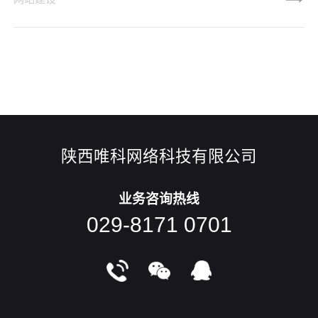
们稍加观察，就会注意到新技术对于现代网页设计的影响，这
些正在生发的新东西会给你留下深刻的印象。下面，我们就具
体来看看 2020 年的网页设计新趋势吧：1、图片和插画的组合
目前网页设计中一个最重要的趋势，是将图片和简约的2D手绘
陕西唯科网络科技有限公司
业务咨询热线
029-8171 0701