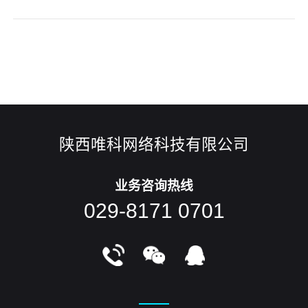
知道，竞争意识自古以来就一直存在。 在互联网时代，网络营
销正在蓬勃发展，可以想象市场竞争有多么激烈。 全网营销、
整合营销、全网整合营销等字眼频繁出现在人们的视野，随着
市场意识的不
陕西唯科网络科技有限公司
业务咨询热线
029-8171 0701