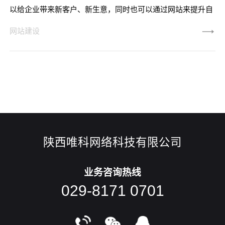
以给企业带来新客户、新生意，同时也可以通过网站来提升自
己的品牌形象。二、宣传企业产品 公司网站的一个最基本
网站建设
的功能，就是能够全面、详细地介绍公司及公司产品、公司服
务。而且公司可以吧任何想对外宣传的产品和内容都放到网站
上，例如企业内部环境，企业获奖信息或者事迹，企业员工风
采，企业老板宣传信息。产品的外观、功能及其使用方法等，
都可以展示于企业网站上
陕西唯科网络科技有限公司
业务咨询热线
029-8171 0701