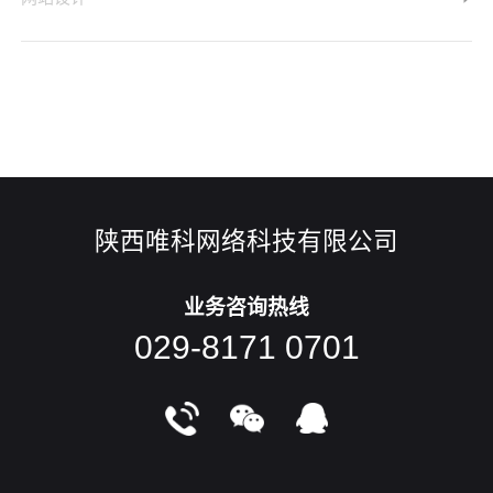
天给大家分享「如何利用网站排版设计提升网站气质」，这类
排版的技巧也是近年来比较流行，而且容易上手出效果，有兴
趣的朋友不妨多留意一下！网站设计技巧一：无衬线字体搭配
手写英文为英文或中文标题选一个非常粗的无衬线字体，然后
再加上几个
陕西唯科网络科技有限公司
业务咨询热线
029-8171 0701