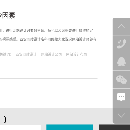
些因素
用，进行网站设计时要对主题、特色以及风格要进行精准的定
的视觉感受。西安网站设计唯科网络给大家说说网站设计顶部有
从导航栏说起。首页中导航栏真的非常重要，是不能缺少的部
关键词：
西安网站设计
网站设计公司
网站设计布局
部分的设计必须要清晰明朗并且通俗易懂。因为它
)