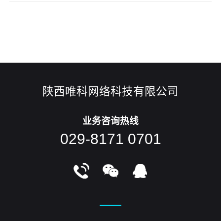
觉体验在网站设计中的重要性，充分利用各种视觉元素增强观
众的体验感，让他们在愉快的心情中达到有意识消费的目的。
1.吸引眼球，增加兴趣感网站设计颜值就是指页面的整体给用
户带来的视觉体验，让用
陕西唯科网络科技有限公司
业务咨询热线
029-8171 0701