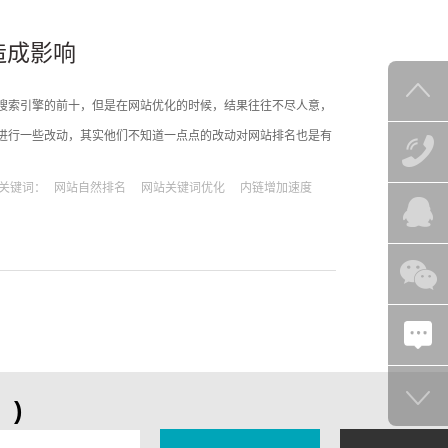
造成影响
搜索引擎的前十，但是在网站优化的时候，结果往往不尽人意，
进行一些改动，其实他们不知道一点点的改动对网站排名也是有
影响：一、没有针对性和目的性的改动网站，这一点常见网站内
关键词：
网站自然排名
网站关键词优化
内链增加速度
的性的，导致网站的排名会产生下降或者停滞
)