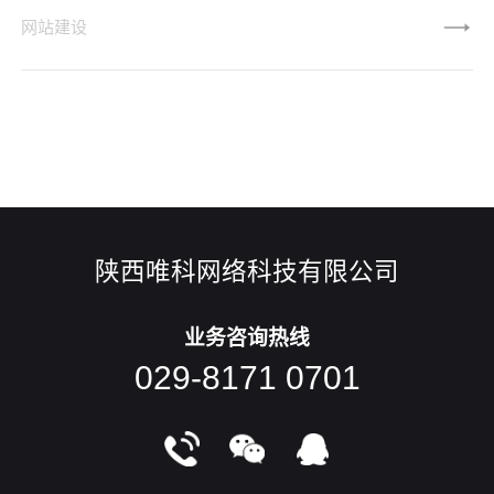
你的作品设计更上一层楼。小编接下来为大家介绍下网站开发
网站建设
排版的几个要素。1、正确的行间距正确的行间距可以使读者
更容易地理解该类型，并提高整体可读性。一般的经验法则是
比字体大小大2pt-5pt。所以如果你的段落是16pt，行距应该是
18pt-21pt。2、线的长度几乎所有的网站开发设计师和网络，
陕西唯科网络科技有限公司
业务咨询热线
029-8171 0701