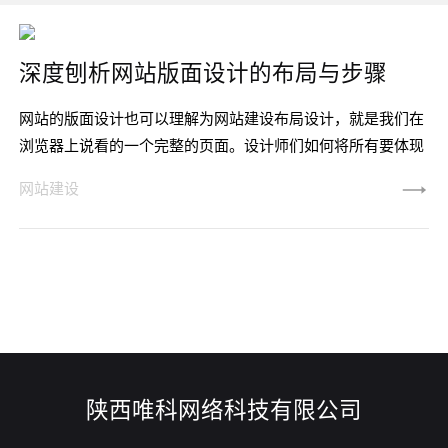
深度刨析网站版面设计的布局与步骤
网站的版面设计也可以理解为网站建设布局设计，就是我们在
浏览器上说看的一个完整的页面。设计师们如何将所有要体现
的内容有机的整合和分布，达到某种视觉效果，这就叫做版面
网站建设
布局。我们将如何做好网站建设版面设计呢？重视你所做的每
一步并把它尽量的做到最好，相信结果也不会偏离轨道。下面
先让我们来了解一些网站版面设计的步骤：一、网站版面设计
的原则在企业网站建设版面设计的布局过程中，我们可以遵循
的原则有：1、对比--
陕西唯科网络科技有限公司