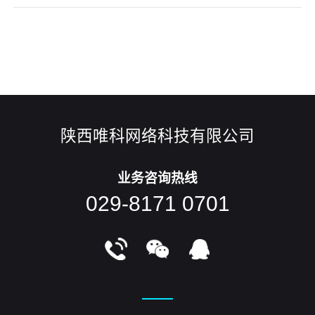
得注意以下4个关键点了。对此，可能你会说建站公司都是专
业的设计师和网站制作大牛，岂不比自己专业，其实还真不
是，因为了解产品精髓、懂得客户口味才能设计出用户喜爱的
网站，而懂这些的不会是建
陕西唯科网络科技有限公司
业务咨询热线
029-8171 0701