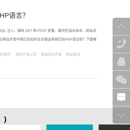
HP语言？
 注入、操纵 GET 和 POST 变量、缓冲区溢出攻击、跨站点
在网站开发中我们应如何去合理运用我们的PHP语言呢？下面唯
有一类在网站开发公司中浏览器插件允许用户篡改页面上的头部
关键词：
网站开发公司
网站后台开发
网站建设
他可
)