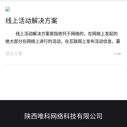
线上活动解决方案
线上活动解决方案是指依托于网络的，在网络上发起的
绝大部分在网络上进行的活动，在互联网上发布活动信息，募
集活动人员，进行宣传推广。 我们把线上活动的策划案分
建站方案
为两个大类，创意案和执行案。两者既有联系又有较大的区
别。创意案是执行案的基础，创意案只需要展示出活动的基本
思路、想法，而执行案则需要详尽的展示出活动的细
节。 一、活动创意
陕西唯科网络科技有限公司