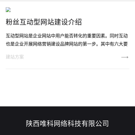
粉丝互动型网站建设介绍
互动型网站是企业网站中用户能否转化的重要因素。同时互动
也是企业开展网络营销建设品牌网站的第一步。其中有六大要
素以供企业家参考借鉴。如何衡量一个互动品牌网站的质量是
建站方案
困难的。但更重要的是，在创建网站前建立一个目标。用户对
品牌拥有高度的期望值，互动型网站必须给用户，尤其是品牌
忠诚者提供一系列新的价值。30秒的时间看商业电视，那么通
过互动，只有通过互动，才能确保在消费者脑海中形成该品牌
的个性色彩。使互动型
陕西唯科网络科技有限公司