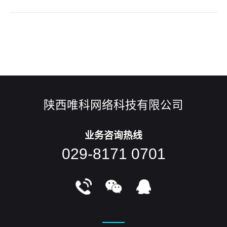
个朝阳行业。 由于互联网上租车服务的信息多方面，且获
取方式简便，人们纷纷转向从网上获取旅游租车信息、开展网
上租车服务等。对于租车行业来说，这也是一次转型的机会，
共享跟互联网营销
陕西唯科网络科技有限公司
业务咨询热线
029-8171 0701