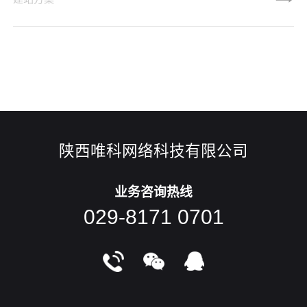
网知识付费平台或者自媒体渠道传播与网络营销，最终通过消
费者便利的线上付费方式购买，从而满足人们提升认知水平和
未来发展能力的一种新型知识付费商业模式。2016年，得益于
消费结构升级、版权环境改善以及支付手段的成熟，而被称之
为是“知识付费元年
陕西唯科网络科技有限公司
业务咨询热线
029-8171 0701