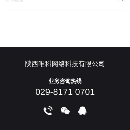
都有一个观察期，一般在一个月内，今天西安网站建设唯科网
络小编跟大家聊聊网站建设好的新页面如何快速收录。 网
站建设好后想被百度秒收，以下几件事你必须要做到！ 1.
百度搜索平台提交 两个不认识的人初次见面，要去打招呼
才能互相认识。新建好
陕西唯科网络科技有限公司
业务咨询热线
029-8171 0701