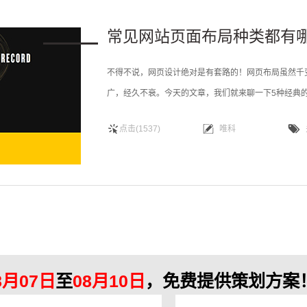
常见网站页面布局种类都有
不得不说，网页设计绝对是有套路的！网页布局虽然千
广，经久不衰。今天的文章，我们就来聊一下5种经典
不会有那么一瞬间的犹豫：“这个项目要从哪里着手呢？
点击(1537)
唯科
多时候，这些冲动和犹豫都在需求的磨合、设计的细化
8月07日
至
08月10日
，免费提供策划方案！