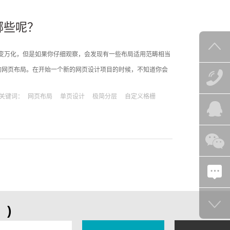
哪些呢？
变万化，但是如果你仔细观察，会发现有一些布局适用范畴相当
的网页布局。在开始一个新的网页设计项目的时候，不知道你会
”伴随着这种犹豫的，是“做点前所未有的作品”的冲动。不过，很
关键词：
网页布局
单页设计
极简分层
自定义格栅
中，逐步淡化。相比大家也都发现了，
)