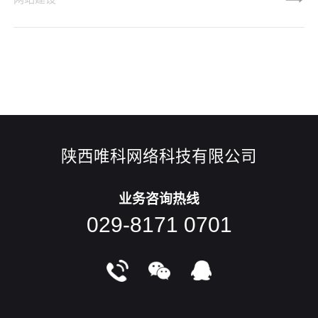
开始流行起来。开放式布局其实是一种有趣且功能强大的视觉
设计模式，可以帮助用户更好地浏览网页，还能合理的规避杂
乱的信息。通过下面的10个网页设计范例，来了解一下如何在
网页设计的时候使用开放式布局吧！关于“开放式布局”在室内
装修当中，开放式
陕西唯科网络科技有限公司
业务咨询热线
029-8171 0701