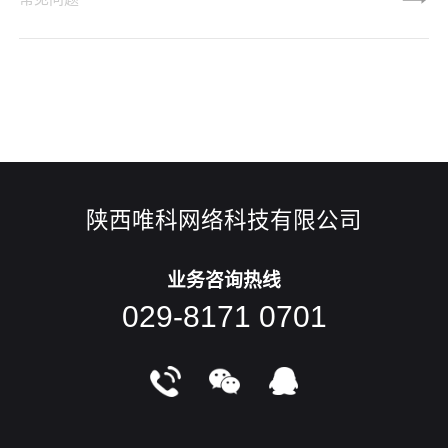
布局。在开始一个新的网页设计项目的时候，不知道你会不会
有那么一瞬间的犹豫：“这个项目要从哪里着手呢？”伴随着这
种犹豫的，是“做点前所未有的作品”的冲动。不过，很多时
候，这些冲动和犹豫都在需求的磨合、设计的细化中，逐步淡
化。相比大家也都发现了，
陕西唯科网络科技有限公司
业务咨询热线
029-8171 0701