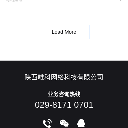
们稍加观察，就会注意到新技术对于现代网页设计的影响，这
些正在生发的新东西会给你留下深刻的印象。下面，我们就具
体来看看 2020 年的网页设计新趋势吧：1、图片和插画的组合
目前网页设计中一个最重要的趋势，是将图片和简约的2D手绘
Load More
陕西唯科网络科技有限公司
业务咨询热线
029-8171 0701