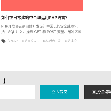
如何在日常建站中合理运用PHP语言？
PHP开发语言是网站开发设计中常见的安全威胁包
括：SQL 注入、操纵 GET 和 POST 变量、缓冲区溢
出攻击、跨站点脚本攻击、浏览器内的数据操纵和远
关键词：
网站开发公司
网站后台开发
网站建设
程表单提交。那么在网站开发中我们应如何去合理运
用我们的PHP语言呢？下面唯科网络小编就与大家分
享下：一、浏览器内的数据操纵有一类在网站开发公
司中浏览器插件允许用户篡改页面上的头部元素和表
单元素。用户在点击表单上的 Submit 之前，他可
)