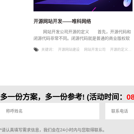
开源网站开发——唯科网络
网站开发公司开源的定义 首先，开源代码和
闭源代码非常不同。闭源代码就是普通的商业版权软
件，代码是封闭的，只有作者才能看到，出了问题也
关键词：
开源网站建设
网站开发公司
开源的定义
只有他能修改。而开源代码，任何人都可以查看和修
改。关于开源思想的诞生，有一个很有意思的故事。
Richard Stallman 是有史以来伟大的几名黑客之一，
也是世界上写代
多一份方案，多一份参考!
(活动时间：
0
*请认真填写需求信息，我们会在24小时内与您取得联系。