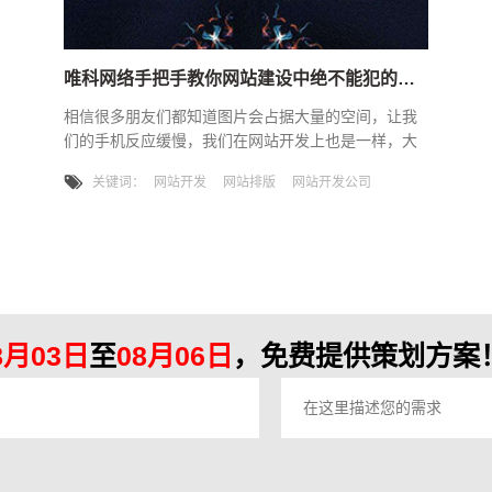
唯科网络手把手教你网站建设中绝不能犯的错误
相信很多朋友们都知道图片会占据大量的空间，让我
们的手机反应缓慢，我们在网站开发上也是一样，大
量的图片会拖慢网站开发的加载速度，让浏览者失去
开源协议
关键词：
网站开发
网站排版
网站开发公司
浏览的兴趣。那么在网站建设时哪些错误是不能犯得
呢？唯科网络大咖今天给大家讲一讲。1、网站没有经
常更新网站开发时经常更新有利于网站在搜索引擎上
被收录，也利于用户通过更新的内容进入我们的网
站，带来浏览，经常的更新会让网站活过来，而不是
做完就废。2、网站的排版不好每一
8月03日
至
08月06日
，免费提供策划方案！